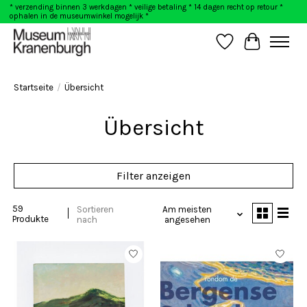
* verzending binnen 3 werkdagen * veilige betaling * 14 dagen recht op retour *
ophalen in de museumwinkel mogelijk *
Wunschzettel
Ihr Warenk
Startseite
/
Übersicht
Übersicht
Filter anzeigen
59
Sortieren
Am meisten
Produkte
nach
angesehen