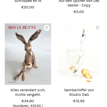
Schildpad en ik
Auf den Spuren von Leo
Gestel - Copy
€20,00
€5,00
Alles verändert sich,
Gemberlöffel von
nichts vergeht.
Studio DaG
€34,90
€12,95
Grundpreis : €34,90 /