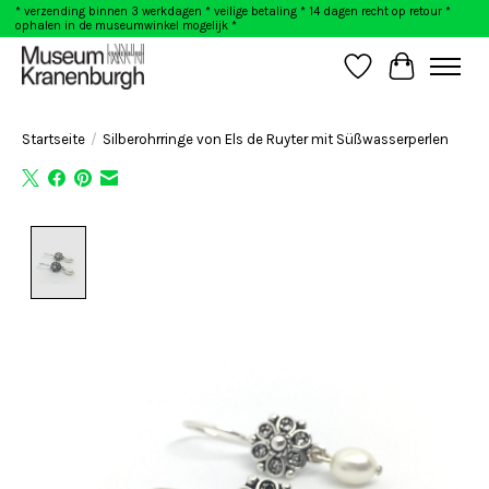
* verzending binnen 3 werkdagen * veilige betaling * 14 dagen recht op retour *
ophalen in de museumwinkel mogelijk *
Wunschzettel
Ihr Warenk
Startseite
/
Silberohrringe von Els de Ruyter mit Süßwasserperlen
Product image slideshow Items