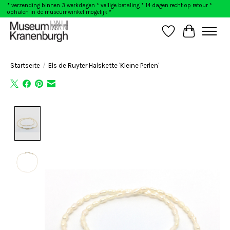
* verzending binnen 3 werkdagen * veilige betaling * 14 dagen recht op retour *
ophalen in de museumwinkel mogelijk *
Wunschzettel
Ihr Warenk
Startseite
/
Els de Ruyter Halskette 'Kleine Perlen'
Product image slideshow Items