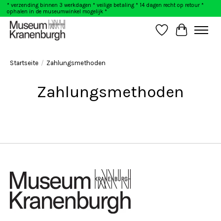
* verzending binnen 3 werkdagen * veilige betaling * 14 dagen recht op retour *
ophalen in de museumwinkel mogelijk *
Wunschzettel
Ihr Warenk
Startseite
/
Zahlungsmethoden
Zahlungsmethoden