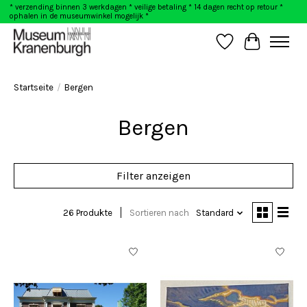
* verzending binnen 3 werkdagen * veilige betaling * 14 dagen recht op retour *
ophalen in de museumwinkel mogelijk *
Wunschzettel
Ihr Warenk
Startseite
/
Bergen
Bergen
Filter anzeigen
26 Produkte
Sortieren nach
Standard