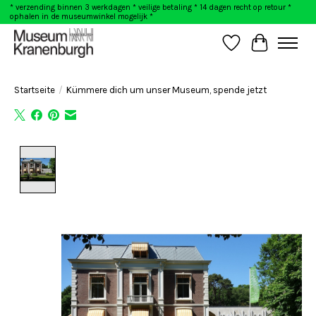
* verzending binnen 3 werkdagen * veilige betaling * 14 dagen recht op retour *
ophalen in de museumwinkel mogelijk *
Wunschzettel
Ihr Warenk
Startseite
/
Kümmere dich um unser Museum, spende jetzt
Product image slideshow Items