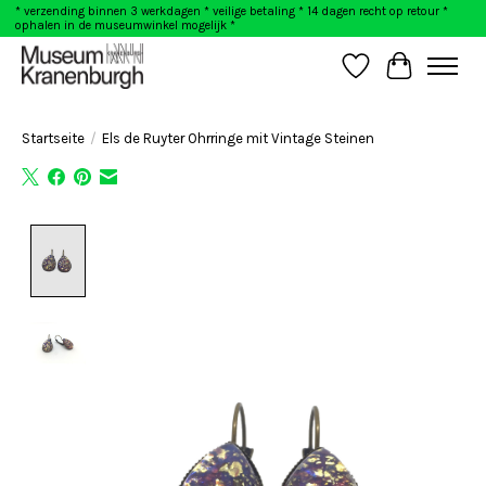
* verzending binnen 3 werkdagen * veilige betaling * 14 dagen recht op retour *
ophalen in de museumwinkel mogelijk *
Wunschzettel
Ihr Warenk
Startseite
/
Els de Ruyter Ohrringe mit Vintage Steinen
Product image slideshow Items