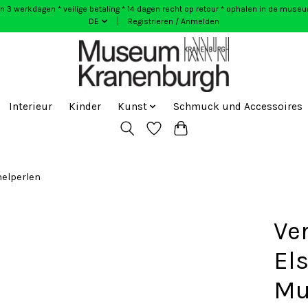
n 3 werkdagen * veilige betaling * 14 dagen recht op retour * ophalen in de muse
DE
Registrieren / Anmelden
Interieur
Kinder
Kunst
Schmuck und Accessoires
helperlen
Ve
El
Mu