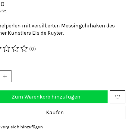
50
wSt.
elperlen mit versilberten Messingohrhaken des
er Künstlers Els de Ruyter.
(0)
wertung dieses Produkts ist
0
von 5
Zum Warenkorb hinzufügen
Kaufen
Vergleich hinzufügen