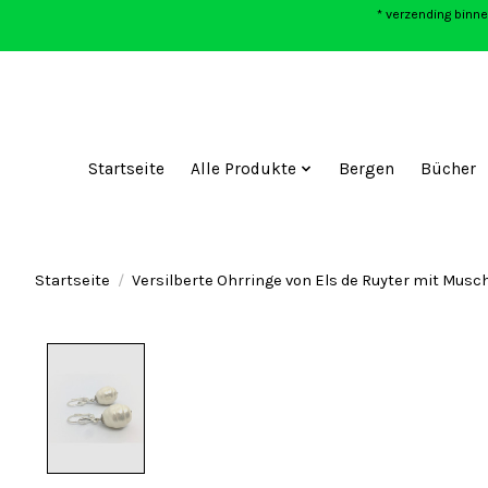
* verzending binne
Startseite
Alle Produkte
Bergen
Bücher
Startseite
/
Versilberte Ohrringe von Els de Ruyter mit Musc
Product image slideshow Items