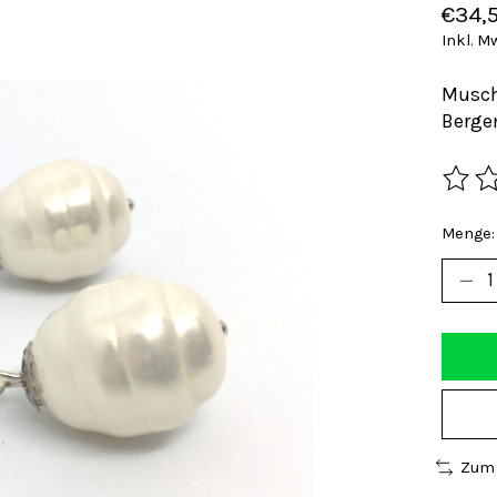
€34,
Inkl. M
Musch
Bergen
Die Be
Menge:
Zum 