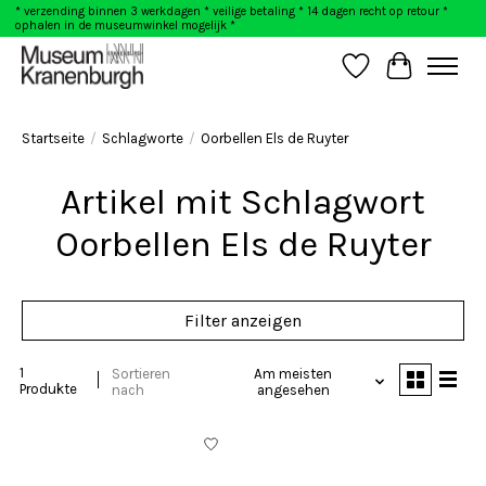
* verzending binnen 3 werkdagen * veilige betaling * 14 dagen recht op retour *
ophalen in de museumwinkel mogelijk *
Wunschzettel
Ihr Warenk
Startseite
/
Schlagworte
/
Oorbellen Els de Ruyter
Artikel mit Schlagwort
Oorbellen Els de Ruyter
Filter anzeigen
1
Sortieren
Am meisten
Produkte
nach
angesehen