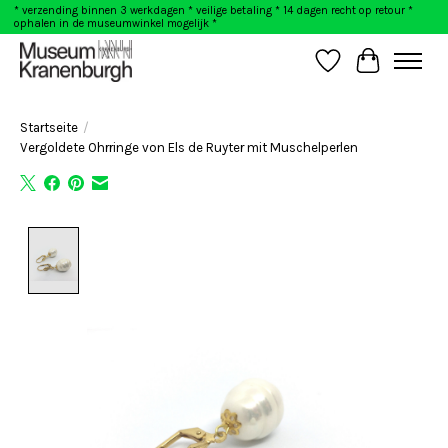
* verzending binnen 3 werkdagen * veilige betaling * 14 dagen recht op retour *
ophalen in de museumwinkel mogelijk *
Wunschzettel
Ihr Warenk
Startseite
/
Vergoldete Ohrringe von Els de Ruyter mit Muschelperlen
Product image slideshow Items