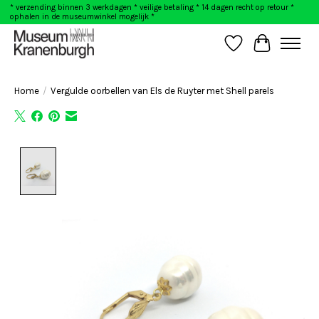
* verzending binnen 3 werkdagen * veilige betaling * 14 dagen recht op retour *
ophalen in de museumwinkel mogelijk *
Verlanglijst
Winkelwag
Home
/
Vergulde oorbellen van Els de Ruyter met Shell parels
Product image slideshow Items