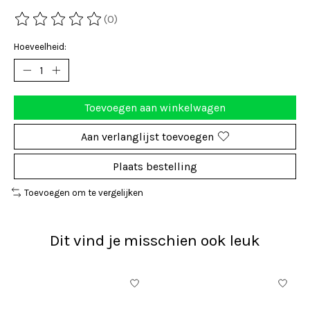
(0)
De beoordeling van dit product is
0
van de 5
Hoeveelheid:
Toevoegen aan winkelwagen
Aan verlanglijst toevoegen
Plaats bestelling
Toevoegen om te vergelijken
Dit vind je misschien ook leuk
Items van productcarrousel