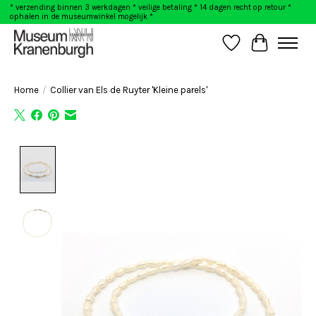
* verzending binnen 3 werkdagen * veilige betaling * 14 dagen recht op retour *
ophalen in de museumwinkel mogelijk *
Verlanglijst
Winkelwag
Home
/
Collier van Els de Ruyter 'Kleine parels'
Product image slideshow Items