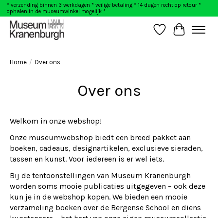
* verzending binnen 3 werkdagen * veilige betaling * 14 dagen recht op retour *
ophalen in de museumwinkel mogelijk *
Verlanglijst
Winkelwag
Home
/
Over ons
Over ons
Welkom in onze webshop!
Onze museumwebshop biedt een breed pakket aan
boeken, cadeaus, designartikelen, exclusieve sieraden,
tassen en kunst. Voor iedereen is er wel iets.
Bij de tentoonstellingen van Museum Kranenburgh
worden soms mooie publicaties uitgegeven – ook deze
kun je in de webshop kopen. We bieden een mooie
verzameling boeken over de Bergense School en diens