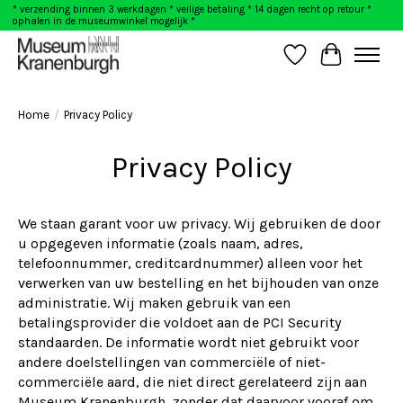
* verzending binnen 3 werkdagen * veilige betaling * 14 dagen recht op retour *
ophalen in de museumwinkel mogelijk *
Verlanglijst
Winkelwag
Home
/
Privacy Policy
Privacy Policy
We staan garant voor uw privacy. Wij gebruiken de door
u opgegeven informatie (zoals naam, adres,
telefoonnummer, creditcardnummer) alleen voor het
verwerken van uw bestelling en het bijhouden van onze
administratie. Wij maken gebruik van een
betalingsprovider die voldoet aan de PCI Security
standaarden. De informatie wordt niet gebruikt voor
andere doelstellingen van commerciële of niet-
commerciële aard, die niet direct gerelateerd zijn aan
Museum Kranenburgh, zonder dat daarvoor vooraf om