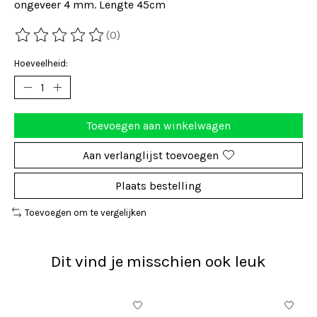
ongeveer 4 mm. Lengte 45cm
(0)
De beoordeling van dit product is
0
van de 5
Hoeveelheid:
Toevoegen aan winkelwagen
Aan verlanglijst toevoegen
Plaats bestelling
Toevoegen om te vergelijken
Dit vind je misschien ook leuk
Items van productcarrousel