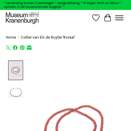
* verzending binnen 3 werkdagen * veilige betaling * 14 dagen recht op retour *
ophalen in de museumwinkel mogelijk *
Verlanglijst
Winkelwag
Home
/
Collier van Els de Ruyter 'Koraal'
Product image slideshow Items