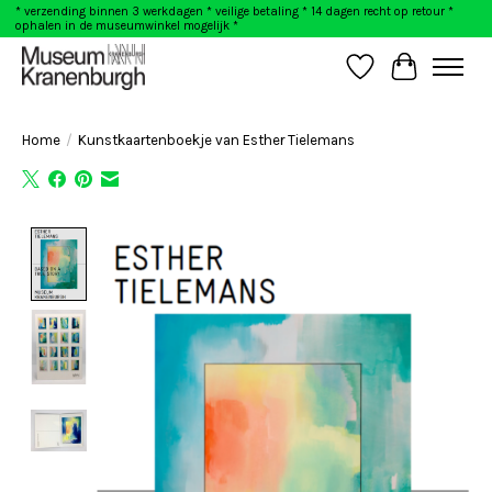
* verzending binnen 3 werkdagen * veilige betaling * 14 dagen recht op retour *
ophalen in de museumwinkel mogelijk *
Verlanglijst
Winkelwag
Home
/
Kunstkaartenboekje van Esther Tielemans
Product image slideshow Items