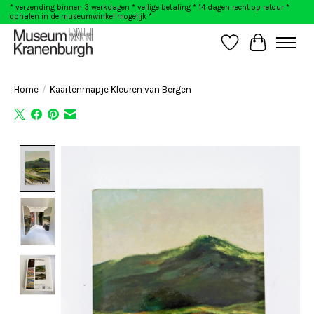
* verzending binnen 3 werkdagen * veilige betaling * 14 dagen recht op retour *
ophalen in de museumwinkel mogelijk *
Verlanglijst
Winkelwag
Home
/
Kaartenmapje Kleuren van Bergen
Product image slideshow Items