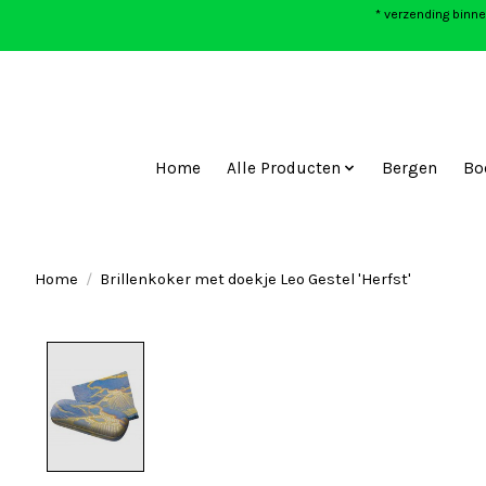
* verzending binne
Home
Alle Producten
Bergen
Bo
Home
/
Brillenkoker met doekje Leo Gestel 'Herfst'
Product image slideshow Items