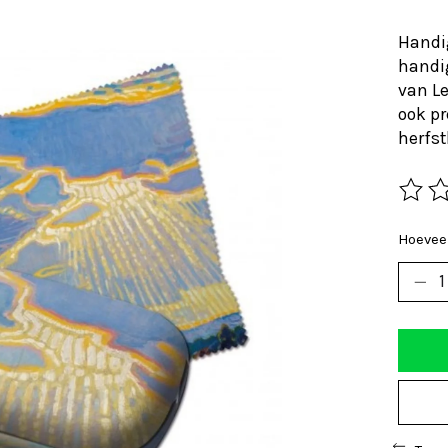
Handig
handig
van Le
ook pr
herfst
De beo
Hoeveel