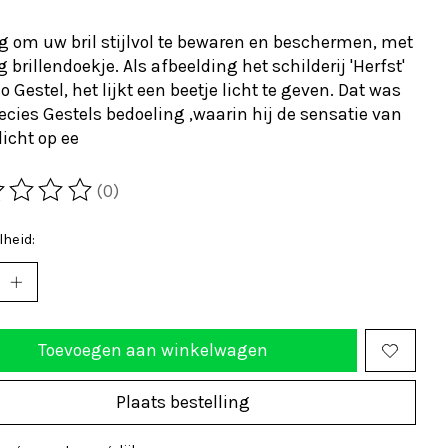
 om uw bril stijlvol te bewaren en beschermen, met
 brillendoekje. Als afbeelding het schilderij 'Herfst'
o Gestel, het lijkt een beetje licht te geven. Dat was
ecies Gestels bedoeling ,waarin hij de sensatie van
licht op ee
(0)
ordeling van dit product is
0
van de 5
heid:
Toevoegen aan winkelwagen
Plaats bestelling