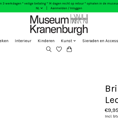
n 3 werkdagen * veilige betaling * 14 dagen recht op retour * ophalen in de muse
NL
Aanmelden / Inloggen
eken
Interieur
Kinderen
Kunst
Sieraden en Access
Br
Leo
€9,9
Incl. b