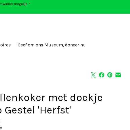
umwinkel mogelijk *
oires
Geef om ons Museum, doneer nu
illenkoker met doekje
 Gestel 'Herfst'
5
tw