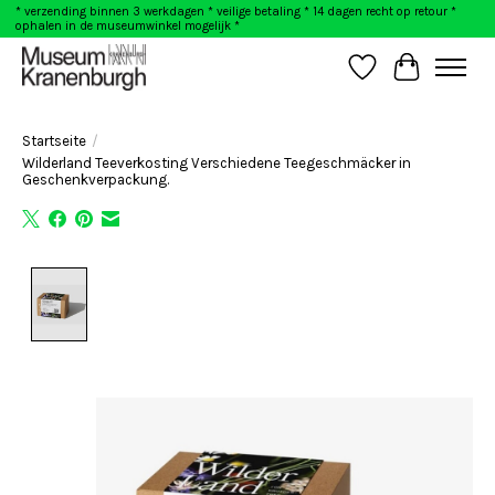
* verzending binnen 3 werkdagen * veilige betaling * 14 dagen recht op retour *
ophalen in de museumwinkel mogelijk *
Wunschzettel
Ihr Warenk
Startseite
/
Wilderland Teeverkosting Verschiedene Teegeschmäcker in
Geschenkverpackung.
Product image slideshow Items