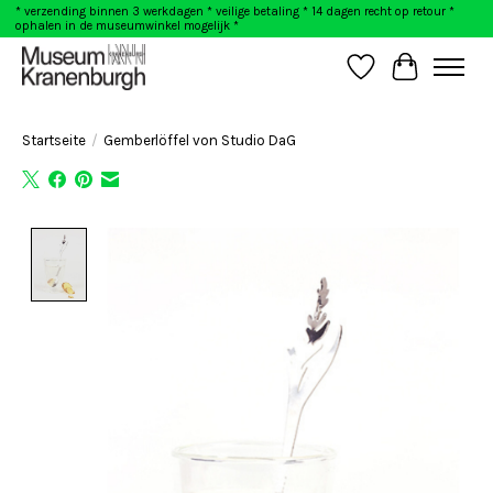
* verzending binnen 3 werkdagen * veilige betaling * 14 dagen recht op retour *
ophalen in de museumwinkel mogelijk *
Wunschzettel
Ihr Warenk
Startseite
/
Gemberlöffel von Studio DaG
Product image slideshow Items