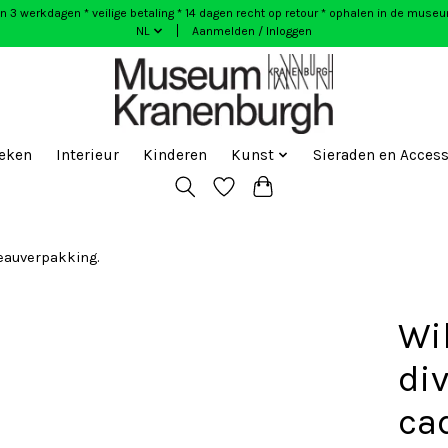
n 3 werkdagen * veilige betaling * 14 dagen recht op retour * ophalen in de muse
NL
Aanmelden / Inloggen
eken
Interieur
Kinderen
Kunst
Sieraden en Access
eauverpakking.
Wi
di
ca