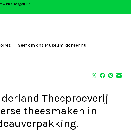
umwinkel mogelijk *
oires
Geef om ons Museum, doneer nu
lderland Theeproeverij
verse theesmaken in
deauverpakking.