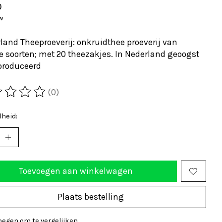
0
tw
land Theeproeverij: onkruidthee proeverij van
e soorten; met 20 theezakjes. In Nederland geoogst
produceerd
(0)
ordeling van dit product is
0
van de 5
heid:
Toevoegen aan winkelwagen
Plaats bestelling
oegen om te vergelijken