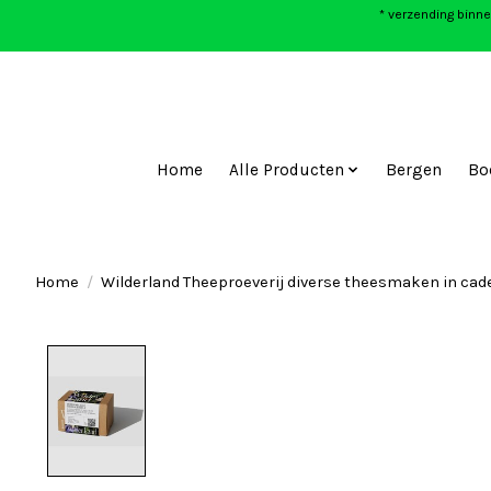
* verzending binne
Home
Alle Producten
Bergen
Bo
Home
/
Wilderland Theeproeverij diverse theesmaken in cad
Product image slideshow Items