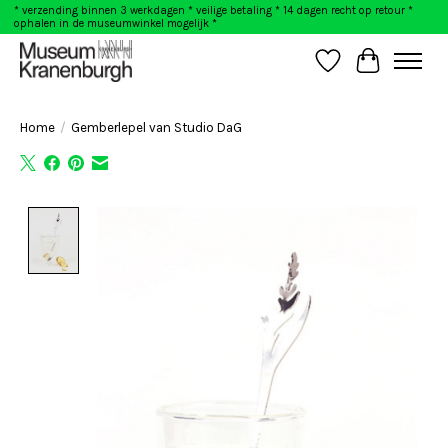
* verzending binnen 3 werkdagen * veilige betaling * 14 dagen recht op retour *
ophalen in de museumwinkel mogelijk *
Verlanglijst
Winkelwag
Home
/
Gemberlepel van Studio DaG
Product image slideshow Items