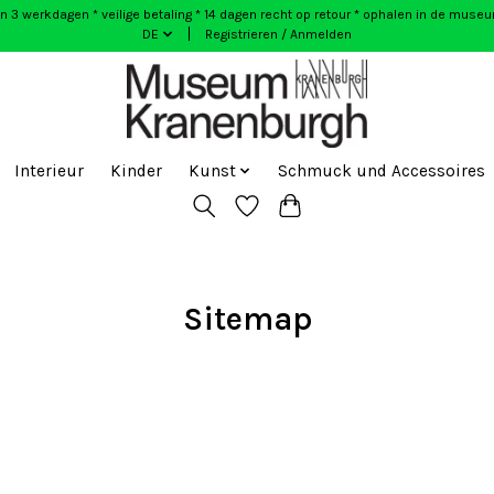
n 3 werkdagen * veilige betaling * 14 dagen recht op retour * ophalen in de muse
DE
Registrieren / Anmelden
Interieur
Kinder
Kunst
Schmuck und Accessoires
Sitemap