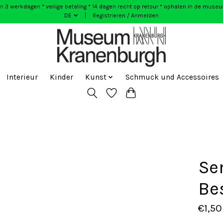
n 3 werkdagen * veilige betaling * 14 dagen recht op retour * ophalen in de muse
DE
Registrieren / Anmelden
Interieur
Kinder
Kunst
Schmuck und Accessoires
Se
Be
€1,50