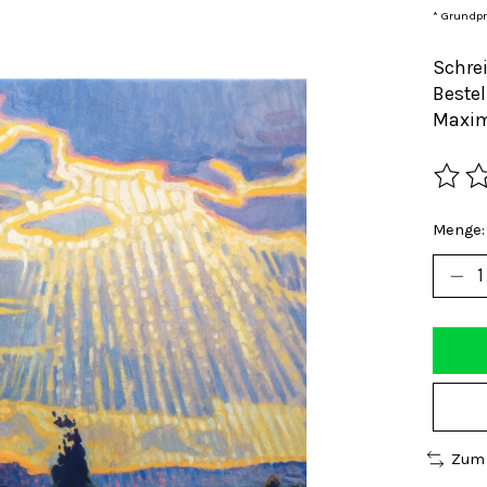
* Grundpre
Schrei
Bestel
Maxim
Die Be
Menge:
Zum 