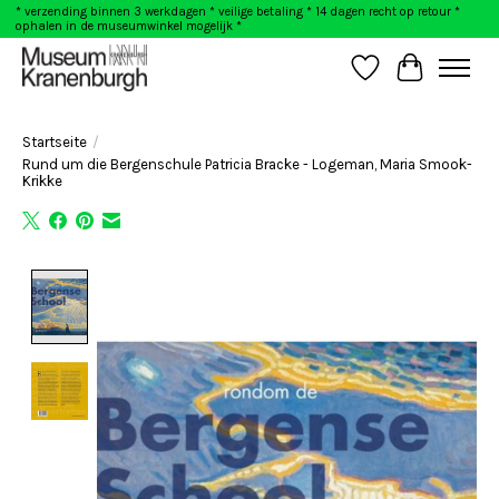
* verzending binnen 3 werkdagen * veilige betaling * 14 dagen recht op retour *
ophalen in de museumwinkel mogelijk *
Wunschzettel
Ihr Warenk
Startseite
/
Rund um die Bergenschule Patricia Bracke - Logeman, Maria Smook-
Krikke
Product image slideshow Items