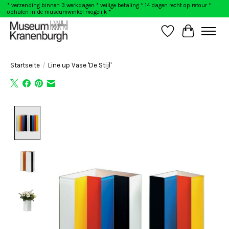
* verzending binnen 3 werkdagen * veilige betaling * 14 dagen recht op retour *
ophalen in de museumwinkel mogelijk *
Wunschzettel
Ihr Warenk
Startseite
/
Line up Vase 'De Stijl'
Product image slideshow Items