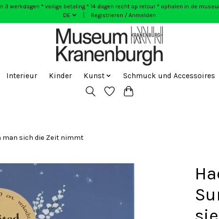
n 3 werkdagen * veilige betaling * 14 dagen recht op retour * ophalen in de muse
DE
Registrieren / Anmelden
Interieur
Kinder
Kunst
Schmuck und Accessoires
 man sich die Zeit nimmt
Ha
Su
si