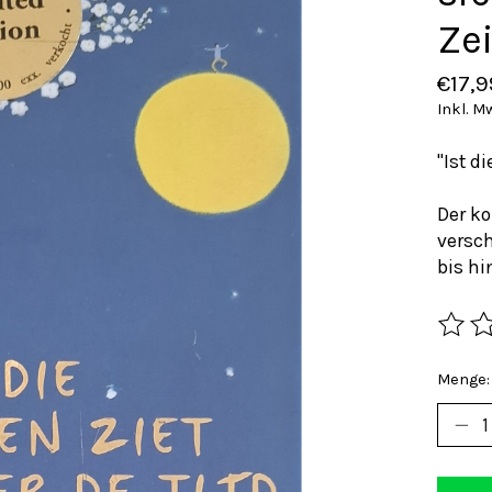
Ze
€17,9
Inkl. M
"Ist d
Der k
versc
bis hi
Die Be
Menge: