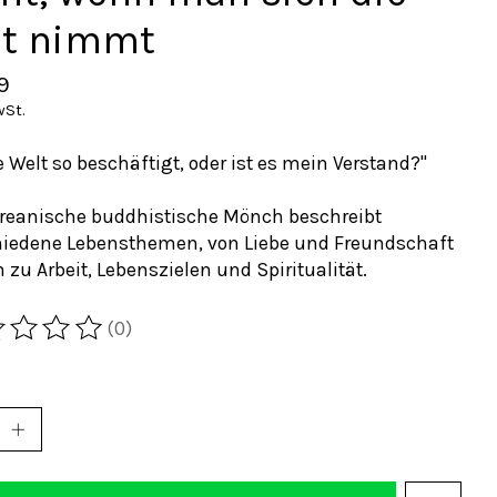
it nimmt
9
wSt.
ie Welt so beschäftigt, oder ist es mein Verstand?"
oreanische buddhistische Mönch beschreibt
hiedene Lebensthemen, von Liebe und Freundschaft
n zu Arbeit, Lebenszielen und Spiritualität.
(0)
wertung dieses Produkts ist
0
von 5