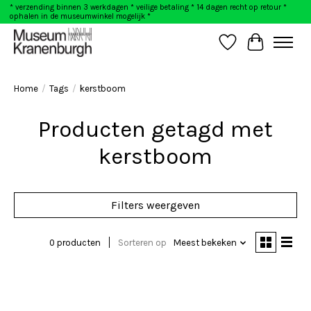
* verzending binnen 3 werkdagen * veilige betaling * 14 dagen recht op retour *
ophalen in de museumwinkel mogelijk *
Verlanglijst
Winkelwag
Home
/
Tags
/
kerstboom
Producten getagd met
kerstboom
Filters weergeven
0 producten
Sorteren op
Meest bekeken