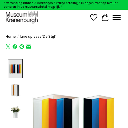
* verzending binnen 3 werkdagen * veilige betaling * 14 dagen recht op retour *
ophalen in de museumwinkel mogelijk *
Verlanglijst
Winkelwag
Home
/
Line up vaas 'De Stijl'
Product image slideshow Items