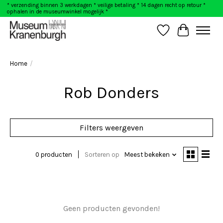
* verzending binnen 3 werkdagen * veilige betaling * 14 dagen recht op retour *
ophalen in de museumwinkel mogelijk *
Verlanglijst
Winkelwag
Home
/
Rob Donders
Filters weergeven
0 producten
Sorteren op
Meest bekeken
Geen producten gevonden!