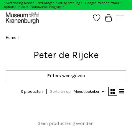
* verzending binnen 3 werkdagen * veilige betaling * 14 dagen recht op retour *
ophalen in de museumwinkel mogelijk *
Verlanglijst
Winkelwag
Home
/
Peter de Rijcke
Filters weergeven
0 producten
Sorteren op
Meest bekeken
Geen producten gevonden!