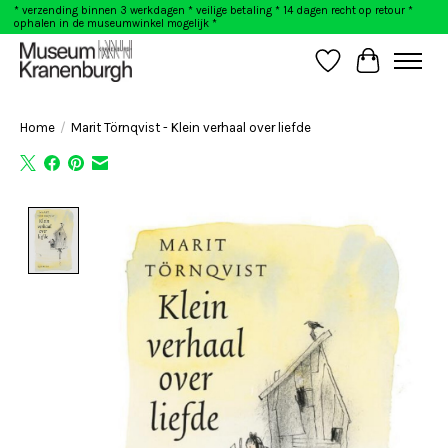
* verzending binnen 3 werkdagen * veilige betaling * 14 dagen recht op retour *
ophalen in de museumwinkel mogelijk *
Verlanglijst
Winkelwag
Home
/
Marit Törnqvist - Klein verhaal over liefde
Product image slideshow Items