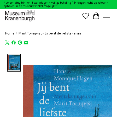
* verzending binnen 3 werkdagen * veilige betaling * 14 dagen recht op retour *
ophalen in de museumwinkel mogelijk *
Verlanglijst
Winkelwag
Home
/
Marit Törnqvist - Jji bent de liefste - mini
Product image slideshow Items