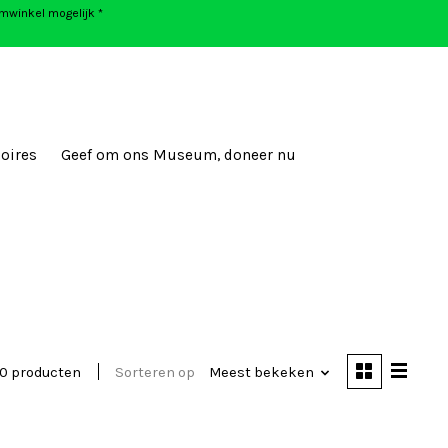
umwinkel mogelijk *
oires
Geef om ons Museum, doneer nu
0 producten
Sorteren op
Meest bekeken