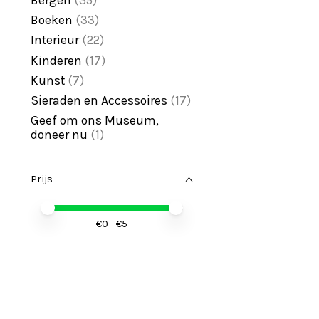
Boeken
(33)
Interieur
(22)
Kinderen
(17)
Kunst
(7)
Sieraden en Accessoires
(17)
Geef om ons Museum,
doneer nu
(1)
Prijs
Minimale prijswaarde
Price maximum value
€
0
- €
5