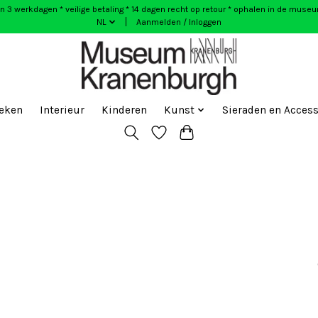
n 3 werkdagen * veilige betaling * 14 dagen recht op retour * ophalen in de muse
NL
Aanmelden / Inloggen
eken
Interieur
Kinderen
Kunst
Sieraden en Access