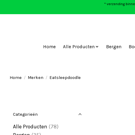
* verzending binne
Home
Alle Producten
Bergen
Bo
Home
/
Merken
/
Eatsleepdoodle
Categorieën
Alle Producten
(78)
Bergen
(35)